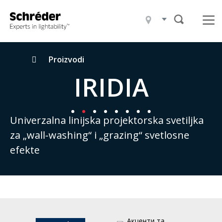
Proizvodi
Projekti
Čime se bavimo
Breadcrumbs
Proizvodi
IRIDIA
Ko smo mi
Održivost
Univerzalna linijska projektorska svetiljka
Kontakt
za „wall-washing“ i „grazing“ svetlosne
efekte
Novosti
Karijera
Preuzimanja