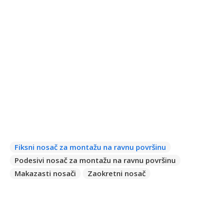
svakoj situaciji, IRIDIA nudi raznovrstan izbor
opcija montaže. Ova svestranost omogućava
da se svetiljka besprekorno prilagodi bilo kojoj
površini ili strukturi, pružajući precizno i
visokokvalitetno osvetljenje gde god da je
potrebno.
Stubovi i lire
Fiksni nosač za montažu na ravnu površinu
Podesivi nosač za montažu na ravnu površinu
Makazasti nosači
Zaokretni nosač