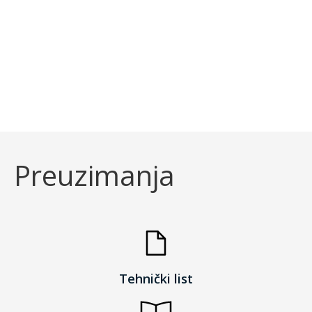
IRIDIA se može isporučiti sa fiksnim nosačima,
montiranim na prednjoj ili zadnjoj strani
svetiljke kako bi se prilagodila potrebama
prostora koji treba osvetliti.
Preuzimanja
Tehnički list