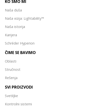
KO SMO MI
Naša duša
Naša vizija: Lightability™
Naša istorija
Karijera
Schréder Hyperion
ČIME SE BAVIMO
Oblasti
Stručnost
Rešenja
SVI PROIZVODI
Svetiljke
Kontrolni sistemi