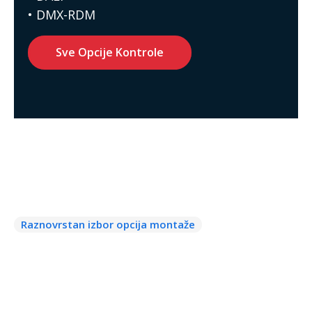
• DMX-RDM
Sve Opcije Kontrole
Uputstvo za
instalaciju
Raznovrstan izbor opcija montaže
Kako bi se obezbedio besprekoran rezultat u