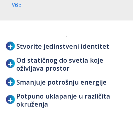
Više
Stvorite jedinstveni identitet
Od statičnog do svetla koje
oživljava prostor
Smanjuje potrošnju energije
Potpuno uklapanje u različita
okruženja