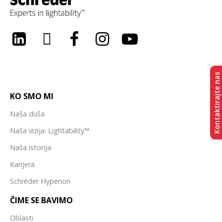
LinkedIn
Twitter
Facebook
Instagram
Youtube
Kontaktirajte nas
KO SMO MI
Naša duša
Naša vizija: Lightability™
Naša istorija
Karijera
Schréder Hyperion
ČIME SE BAVIMO
Oblasti