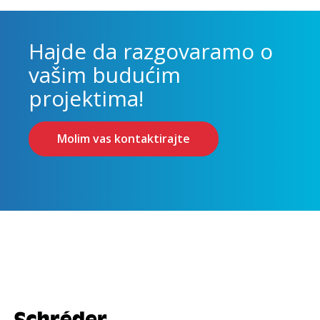
Hajde da razgovaramo o
vašim budućim
projektima!
Molim vas kontaktirajte