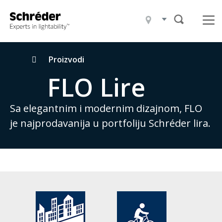
Proizvodi
Projekti
Čime se bavimo
Breadcrumbs
Proizvodi
FLO Lire
Ko smo mi
Održivost
Sa elegantnim i modernim dizajnom, FLO
je najprodavanija u portfoliju Schréder lira.
Kontakt
Novosti
Karijera
Preuzimanja