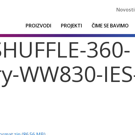
Novosti
PROIZVODI
PROJEKTI
ČIME SE BAVIMO
SHUFFLE-360-
y-WW830-IES
rmat.zip (86.56 MB)