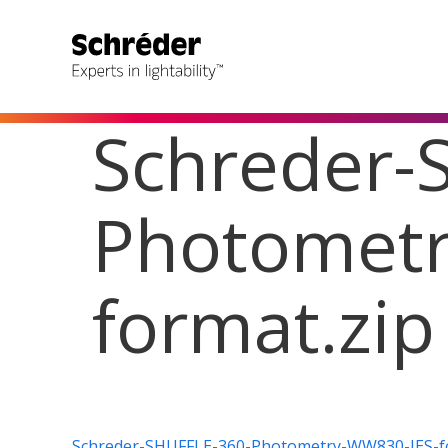
Schreder-
Photometr
format.zip
Schreder-SHUFFLE-360-Photometry-WW830-IES-fo