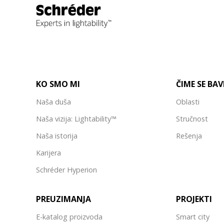
KO SMO MI
ČIME SE BA
Naša duša
Oblasti
Naša vizija: Lightability™
Stručnost
Naša istorija
Rešenja
Karijera
Schréder Hyperion
PREUZIMANJA
PROJEKTI
E-katalog proizvoda
Smart city